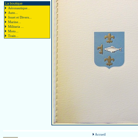
La boutique
Aéronautique...
Auto...
Jouet et Divers...
Marine...
Militaria ...
Moto...
Train...
Accueil