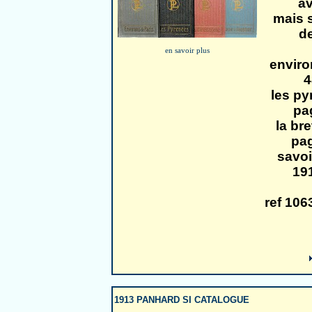
av
mais 
de
en savoir plus
enviro
4
les py
pa
la br
pa
savoi
19
ref 1
1913 PANHARD SI CATALOGUE