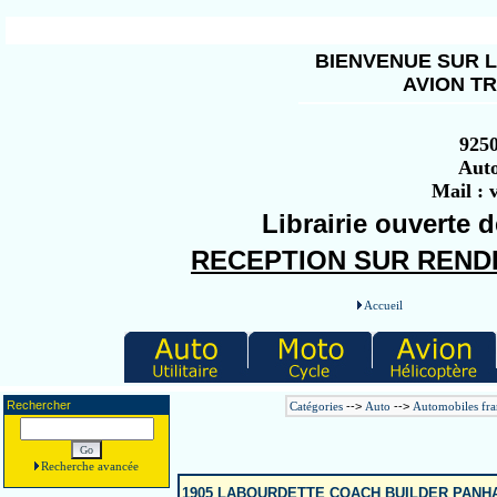
BIENVENUE SUR L
AVION TR
925
Auto
Mail :
Librairie ouverte d
RECEPTION SUR RENDEZ
Accueil
Rechercher
Catégories
-->
Auto
-->
Automobiles fra
Recherche avancée
1905 LABOURDETTE COACH BUILDER PANH